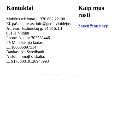
Kontaktai
Kaip mus
rasti
Mobilus telefonas: +370 602 22100
El. pašto adresas: info@gerbuvioidejos.lt
Žiūrėti žemėlapyje
Adresas: Justiniškių g. 14-316, LT-
05131 Vilnius
Įmonės kodas: 302738446
PVM mokėtojo kodas:
LT100006897514
Bankas: Ab Swedbank
Atsiskaitomoji sąskaita:
LT917300010130945993
Sprendimas:
vizijos.lt