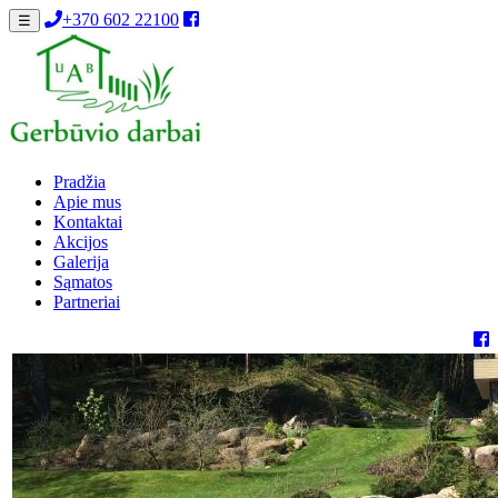
+370 602 22100
☰
Pradžia
Apie mus
Kontaktai
Akcijos
Galerija
Sąmatos
Partneriai