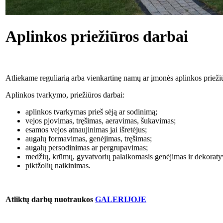
Aplinkos priežiūros darbai
Atliekame reguliarią arba vienkartinę namų ar įmonės aplinkos priež
Aplinkos tvarkymo, priežiūros darbai:
aplinkos tvarkymas prieš sėją ar sodinimą;
vejos pjovimas, tręšimas, aeravimas, šukavimas;
esamos vejos atnaujinimas jai išretėjus;
augalų formavimas, genėjimas, tręšimas;
augalų persodinimas ar pergrupavimas;
medžių, krūmų, gyvatvorių palaikomasis genėjimas ir dekoraty
piktžolių naikinimas.
Atliktų darbų nuotraukos
GALERIJOJE